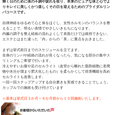
輝く日のために体の不調や疲れを取り、本来のピュアな体と心でよ
りキレイに美しくかつ楽しくその日を迎えるためのブライダルリン
パコースです。
自律神経をゆるめて心と体をほぐし、女性ホルモンのバランスを整
えることで、明るい表情でやさしいきもちになります。
内臓の調子を整え経絡の流れよくして表面だけでは維持できない、
エステとはまた違った「内」からの「美」に重点をおきました。
まずは挙式前日までのスケジュールを立てます。
全身のリンパや経絡の流れが良くなったら、気になる部分の集中ス
リミングもご希望で行います。
冷えやすいお腹や足のセルライト（血管から離れた脂肪細胞に老廃
物や水分が溜まり肥大化したもの）を柔らかくして排泄機能を高め
セルライトも改善します。
一回一回ステップアップする自分磨きを実感できることでしょう。
カップルでの施術も受け付けています
☆基本は挙式日３か月～６か月前から１０回施術いたします。